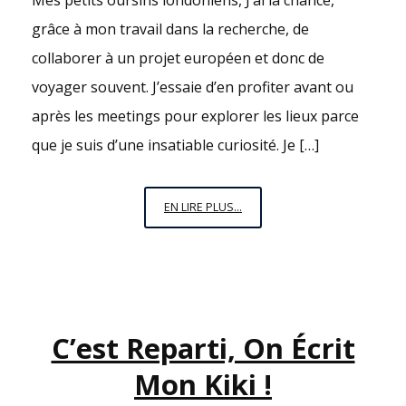
Mes petits oursins londoniens, J’ai la chance,
grâce à mon travail dans la recherche, de
collaborer à un projet européen et donc de
voyager souvent. J’essaie d’en profiter avant ou
après les meetings pour explorer les lieux parce
que je suis d’une insatiable curiosité. Je […]
SWINGING
EN LIRE PLUS...
(IN
THE
RAIN)
LONDON
–
C’est Reparti, On Écrit
PARTIE
1
Mon Kiki !