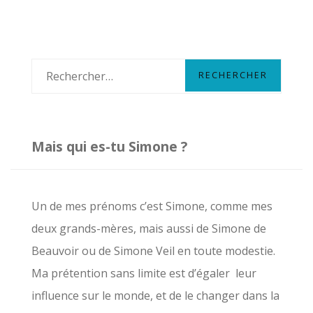
articles
R
e
c
h
Mais qui es-tu Simone ?
e
r
c
Un de mes prénoms c’est Simone, comme mes
h
deux grands-mères, mais aussi de Simone de
e
Beauvoir ou de Simone Veil en toute modestie.
r
Ma prétention sans limite est d’égaler leur
influence sur le monde, et de le changer dans la