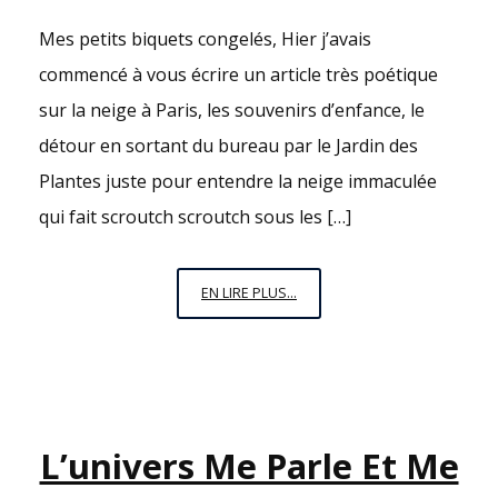
Mes petits biquets congelés, Hier j’avais
commencé à vous écrire un article très poétique
sur la neige à Paris, les souvenirs d’enfance, le
détour en sortant du bureau par le Jardin des
Plantes juste pour entendre la neige immaculée
qui fait scroutch scroutch sous les […]
ON
EN LIRE PLUS...
S’EN
FOUT,
LA
VIE
EST
L’univers Me Parle Et Me
BELLE
!