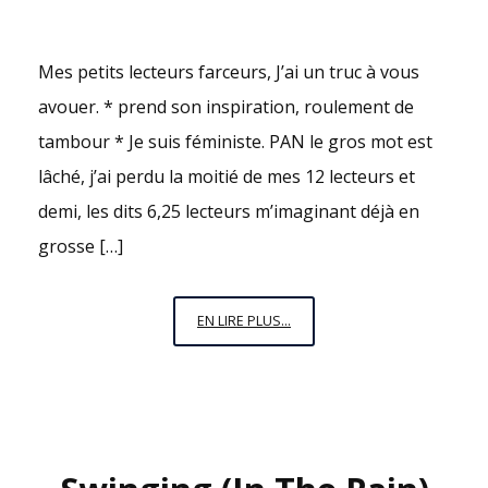
Mes petits lecteurs farceurs, J’ai un truc à vous
avouer. * prend son inspiration, roulement de
tambour * Je suis féministe. PAN le gros mot est
lâché, j’ai perdu la moitié de mes 12 lecteurs et
demi, les dits 6,25 lecteurs m’imaginant déjà en
grosse […]
J’AI
EN LIRE PLUS...
UN
TRUC
À
VOUS
AVOUER…