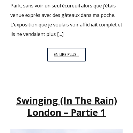
Park, sans voir un seul écureuil alors que j’étais
venue exprès avec des gâteaux dans ma poche.
L’exposition que je voulais voir affichait complet et
ils ne vendaient plus […]
L’UNIVERS
EN LIRE PLUS...
ME
PARLE
ET
ME
DIT
Swinging (in The Rain)
DE
PRENDRE
London – Partie 1
DES
CONGÉS