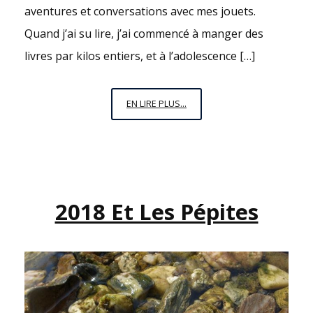
aventures et conversations avec mes jouets.
Quand j’ai su lire, j’ai commencé à manger des
livres par kilos entiers, et à l’adolescence […]
C’EST
EN LIRE PLUS...
REPARTI,
ON
ÉCRIT
MON
KIKI
2018 Et Les Pépites
!