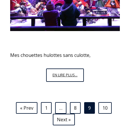
Mes chouettes hulottes sans culotte,
LA
EN LIRE PLUS...
MAGIE
DE
NOWEEEEEL
Navigation
« Prev
1
…
8
9
10
des
Next »