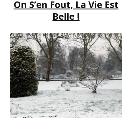
On S’en Fout, La Vie Est
PARTIE
2
Belle !