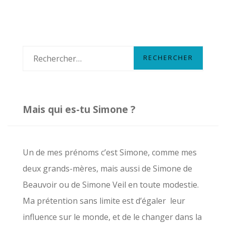
des
LE
LAMENTABLE
articles
AILLEURS
N’EST
PAS
R
UNE
e
EXCUSE
c
À
LA
h
Mais qui es-tu Simone ?
MÉDIOCRITÉ
e
ICI
r
c
Un de mes prénoms c’est Simone, comme mes
h
deux grands-mères, mais aussi de Simone de
e
Beauvoir ou de Simone Veil en toute modestie.
r
Ma prétention sans limite est d’égaler leur
influence sur le monde, et de le changer dans la