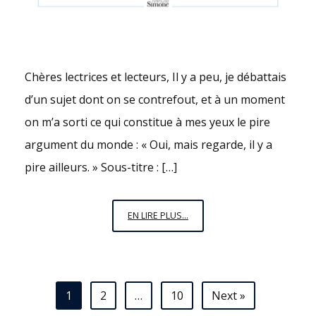
Chères lectrices et lecteurs, Il y a peu, je débattais
d’un sujet dont on se contrefout, et à un moment
on m’a sorti ce qui constitue à mes yeux le pire
argument du monde : « Oui, mais regarde, il y a
pire ailleurs. » Sous-titre : […]
« MAIS
EN LIRE PLUS...
LÀ-
BAS
C’EST
PIRE »
Navigation
1
2
…
10
Next »
: