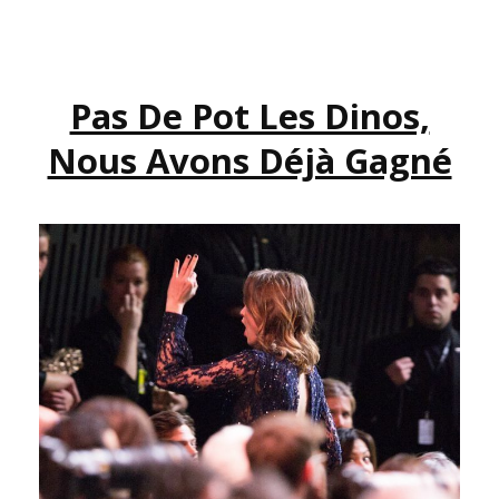
DÉGUEU
DE
PAPILLON
Pas De Pot Les Dinos,
VIOLET
Nous Avons Déjà Gagné