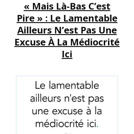
« Mais Là-Bas C’est
AVONS
DÉJÀ
Pire » : Le Lamentable
GAGNÉ
Ailleurs N’est Pas Une
Excuse À La Médiocrité
Ici