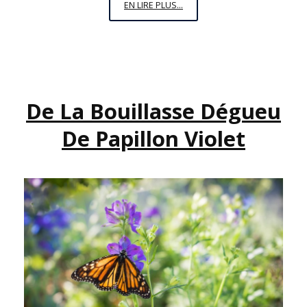
LE
EN LIRE PLUS...
BINGO-
PIGEON
DE
L’ANTI-
FÉMINISME
De La Bouillasse Dégueu
De Papillon Violet