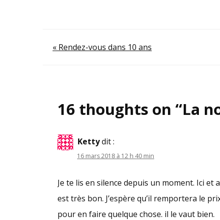
Navigation
« Rendez-vous dans 10 ans
de
l’article
16 thoughts on “
La no
Ketty
dit :
16 mars 2018 à 12 h 40 min
Je te lis en silence depuis un moment. Ici et 
est très bon. J’espère qu’il remportera le prix
pour en faire quelque chose. il le vaut bien.