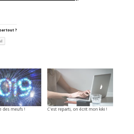
partout ?
il
e des meufs !
C'est reparti, on écrit mon kiki !