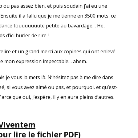
 ou pas assez bien, et puis soudain j’ai eu une
Ensuite il a fallu que je me tienne en 3500 mots, ce
tendance touuuuuuute petite au bavardage… Hé,
 d’ici hurler de rire !
te relire et un grand merci aux copines qui ont enlevé
s de mon expression impeccable… ahem.
ais je vous la mets là. N’hésitez pas à me dire dans
, si vous avez aimé ou pas, et pourquoi, et qu’est-
arce que oui, j’espère, il y en aura pleins d’autres.
 Viventem
ur lire le fichier PDF)