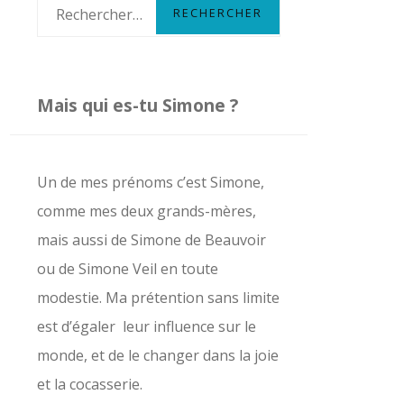
R
e
c
h
Mais qui es-tu Simone ?
e
r
c
Un de mes prénoms c’est Simone,
h
comme mes deux grands-mères,
e
mais aussi de Simone de Beauvoir
r
ou de Simone Veil en toute
modestie. Ma prétention sans limite
:
est d’égaler leur influence sur le
monde, et de le changer dans la joie
et la cocasserie.