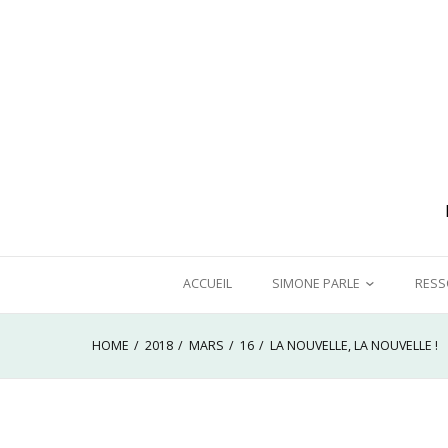
Skip
to
content
ACCUEIL
SIMONE PARLE
RESS
CHRONIQUE D’UNE FÉMINISTE
DANS
HOME
2018
MARS
16
LA NOUVELLE, LA NOUVELLE !
ORDINAIRE
A BO
FEMM