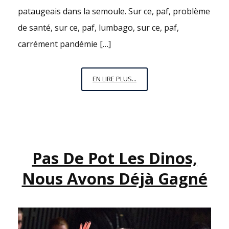
pataugeais dans la semoule. Sur ce, paf, problème
de santé, sur ce, paf, lumbago, sur ce, paf,
carrément pandémie […]
DE
EN LIRE PLUS...
LA
BOUILLASSE
DÉGUEU
DE
PAPILLON
Pas De Pot Les Dinos,
VIOLET
Nous Avons Déjà Gagné