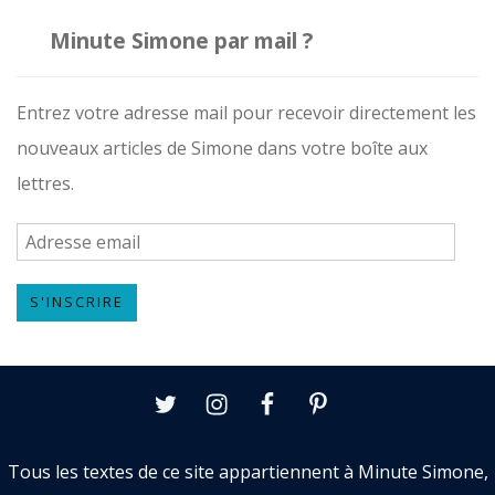
Minute Simone par mail ?
Entrez votre adresse mail pour recevoir directement les
nouveaux articles de Simone dans votre boîte aux
lettres.
A
d
S'INSCRIRE
r
e
s
Twitter
Instagram
Facebook
Pinterest
s
e
Tous les textes de ce site appartiennent à Minute Simone,
e