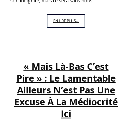
son indignité, mais ce sera sans nous.
PAS
EN LIRE PLUS...
DE
POT
LES
DINOS,
NOUS
« Mais Là-Bas C’est
AVONS
DÉJÀ
Pire » : Le Lamentable
GAGNÉ
Ailleurs N’est Pas Une
Excuse À La Médiocrité
Ici