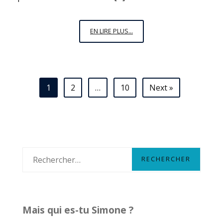
« MAIS
EN LIRE PLUS...
LÀ-
BAS
C’EST
PIRE »
Navigation
1
2
…
10
Next »
:
des
LE
LAMENTABLE
articles
AILLEURS
N’EST
PAS
R
UNE
e
EXCUSE
c
À
LA
h
Mais qui es-tu Simone ?
MÉDIOCRITÉ
e
ICI