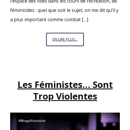
l’espace des filles dans les cours de récréation, de
féminicides : quel que soit le sujet, on me dit qu’il y
a plus important comme combat […]
LES
EN LIRE PLUS...
FÉMINISTES…
SE
TROMPENT
DE
COMBAT.
Les Féministes… Sont
Trop Violentes