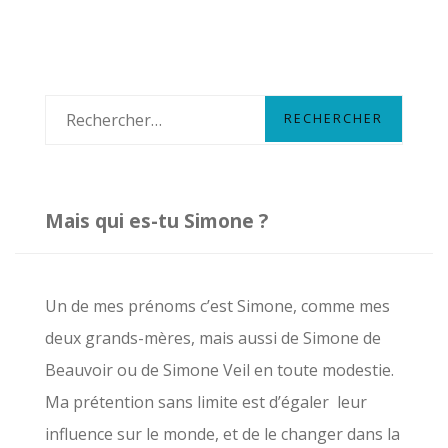
R
e
c
h
Mais qui es-tu Simone ?
e
r
c
Un de mes prénoms c’est Simone, comme mes
h
deux grands-mères, mais aussi de Simone de
e
Beauvoir ou de Simone Veil en toute modestie.
r
Ma prétention sans limite est d’égaler leur
influence sur le monde, et de le changer dans la