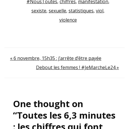
#NousToutes
,
chiffres
,
manifestation
,
sexiste
,
sexuelle
,
statistiques
,
viol
,
violence
Navigation
« 6 novembre, 15h35 : j’arrête d’être payée
Debout les femmes ! #JeMarcheLe24 »
de
l’article
One thought on
“
Toutes les 6,3 minutes
: les chiffres qui font