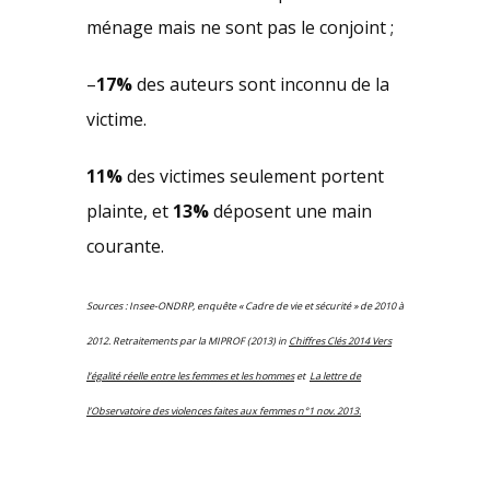
ménage mais ne sont pas le conjoint ;
–
17%
des auteurs sont inconnu de la
victime.
11%
des victimes seulement portent
plainte, et
13%
déposent une main
courante.
Sources : Insee-ONDRP, enquête « Cadre de vie et sécurité » de 2010 à
2012. Retraitements par la MIPROF (2013) in
Chiffres Clés 2014 Vers
l’égalité réelle entre les femmes et les hommes
et
La lettre de
l’Observatoire des violences faites aux femmes n°1 nov. 2013.