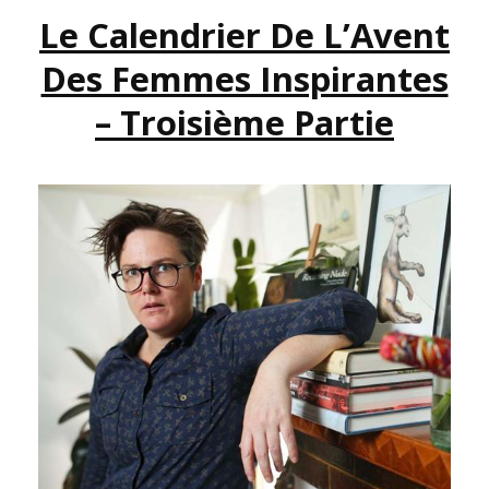
Le Calendrier De L’Avent
INSPIRANTES
–
Des Femmes Inspirantes
QUATRIÈME
PARTIE
– Troisième Partie