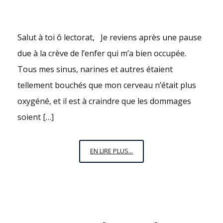
Salut à toi ô lectorat, Je reviens après une pause
due à la crève de l’enfer qui m’a bien occupée.
Tous mes sinus, narines et autres étaient
tellement bouchés que mon cerveau n’était plus
oxygéné, et il est à craindre que les dommages
soient […]
TOUTES
EN LIRE PLUS...
LES
6,3
MINUTES
:
LES
CHIFFRES