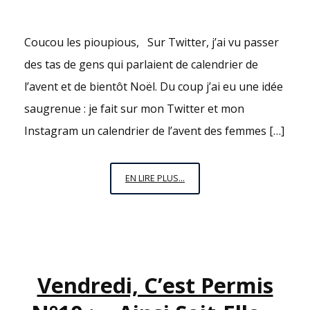
Coucou les pioupious, Sur Twitter, j’ai vu passer
des tas de gens qui parlaient de calendrier de
l’avent et de bientôt Noël. Du coup j’ai eu une idée
saugrenue : je fait sur mon Twitter et mon
Instagram un calendrier de l’avent des femmes […]
LE
EN LIRE PLUS...
CALENDRIER
DE
L’AVENT
DES
FEMMES
Vendredi, C’est Permis
INSPIRANTES
–