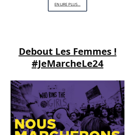
VENDREDI,
EN LIRE PLUS...
C’EST
PERMIS
N°10
:
« AINSI
Debout Les Femmes !
SOIT-
ELLE »
#JeMarcheLe24
DE
BENOÎTE
GROULT