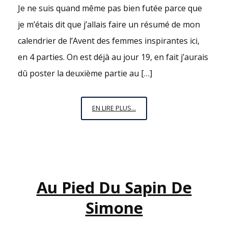
Je ne suis quand même pas bien futée parce que
je m’étais dit que j’allais faire un résumé de mon
calendrier de l’Avent des femmes inspirantes ici,
en 4 parties. On est déjà au jour 19, en fait j’aurais
dû poster la deuxième partie au […]
LE
EN LIRE PLUS...
CALENDRIER
DE
L’AVENT
DES
FEMMES
Au Pied Du Sapin De
INSPIRANTES
–
Simone
DEUXIÈME
PARTIE