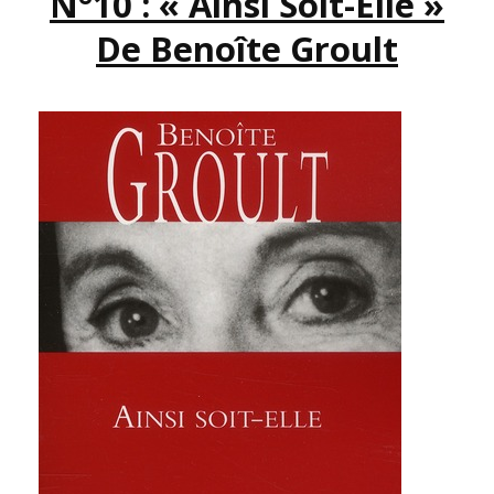
N°10 : « Ainsi Soit-Elle »
PREMIÈRE
PARTIE
De Benoîte Groult