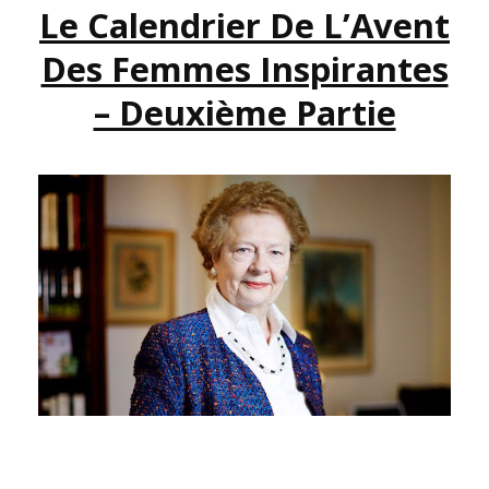
Le Calendrier De L’Avent
INSPIRANTES
–
Des Femmes Inspirantes
TROISIÈME
PARTIE
– Deuxième Partie