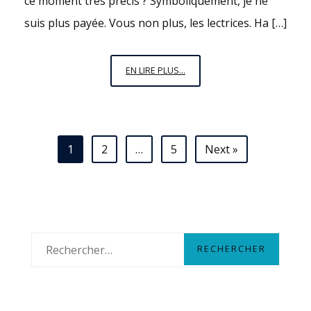
ce moment très précis ? Symboliquement, je ne
suis plus payée. Vous non plus, les lectrices. Ha […]
6
EN LIRE PLUS...
NOVEMBRE,
15H35
:
J’ARRÊTE
Navigation
1
2
…
5
Next »
D’ÊTRE
des
PAYÉE
articles
R
e
c
h