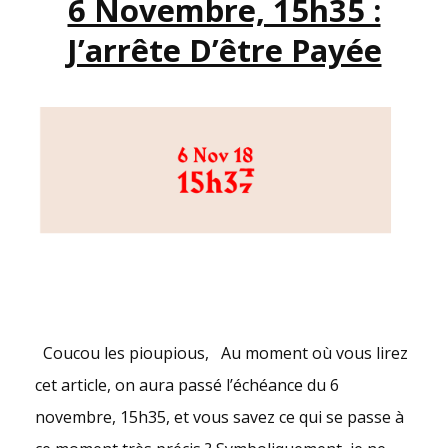
6 Novembre, 15h35 :
QUI
J’arrête D’être Payée
FONT
MAL
AVANT
SAMEDI.
#NOUSTOUTES
Coucou les pioupious, Au moment où vous lirez
cet article, on aura passé l’échéance du 6
novembre, 15h35, et vous savez ce qui se passe à