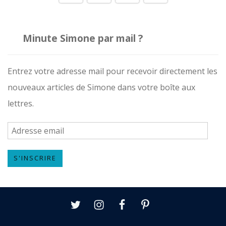
Minute Simone par mail ?
Entrez votre adresse mail pour recevoir directement les
nouveaux articles de Simone dans votre boîte aux
lettres.
A
d
S'INSCRIRE
r
e
s
Twitter
Instagram
Facebook
Pinterest
s