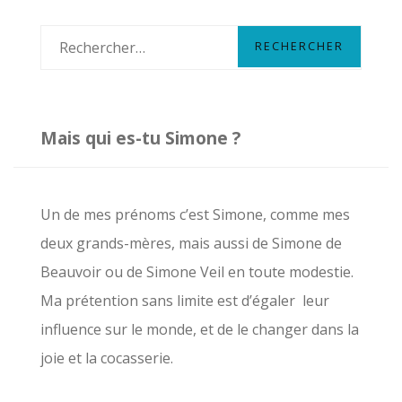
R
e
c
h
Mais qui es-tu Simone ?
e
r
c
Un de mes prénoms c’est Simone, comme mes
h
deux grands-mères, mais aussi de Simone de
e
Beauvoir ou de Simone Veil en toute modestie.
r
Ma prétention sans limite est d’égaler leur
influence sur le monde, et de le changer dans la
:
joie et la cocasserie.