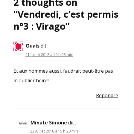
2 thoughts on
“
Vendredi, c’est permis
n°3 : Virago
”
Ouais
dit :
21 juillet 2018 à 19 h 53 min
Et aux hommes aussi, faudrait peut-être pas
m’oublier hein!!!!
Répondre
Minute Simone
dit :
22 juillet 2018 à 15 h 20 min