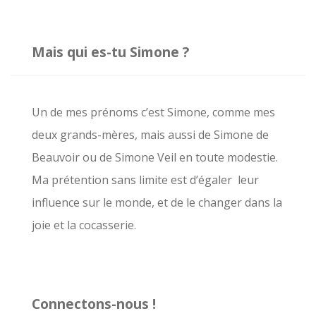
c
h
Mais qui es-tu Simone ?
e
r
c
Un de mes prénoms c’est Simone, comme mes
h
deux grands-mères, mais aussi de Simone de
e
Beauvoir ou de Simone Veil en toute modestie.
r
Ma prétention sans limite est d’égaler leur
influence sur le monde, et de le changer dans la
:
joie et la cocasserie.
Connectons-nous !