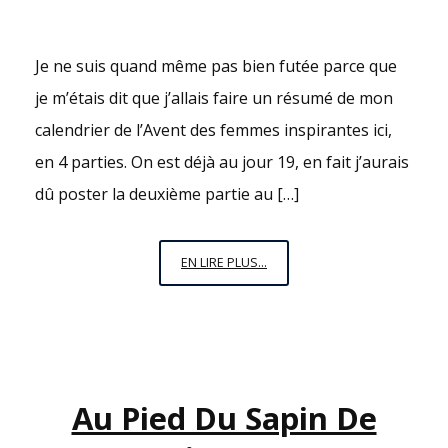
Je ne suis quand même pas bien futée parce que
je m’étais dit que j’allais faire un résumé de mon
calendrier de l’Avent des femmes inspirantes ici,
en 4 parties. On est déjà au jour 19, en fait j’aurais
dû poster la deuxième partie au […]
LE
EN LIRE PLUS...
CALENDRIER
DE
L’AVENT
DES
FEMMES
Au Pied Du Sapin De
INSPIRANTES
–