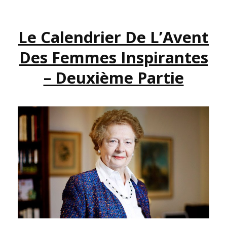
DES
FEMMES
Le Calendrier De L’Avent
INSPIRANTES
–
Des Femmes Inspirantes
TROISIÈME
PARTIE
– Deuxième Partie