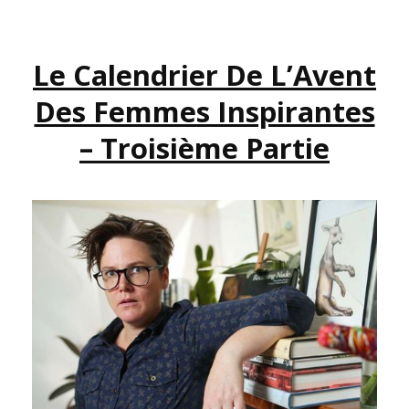
DES
FEMMES
Le Calendrier De L’Avent
INSPIRANTES
–
Des Femmes Inspirantes
QUATRIÈME
PARTIE
– Troisième Partie