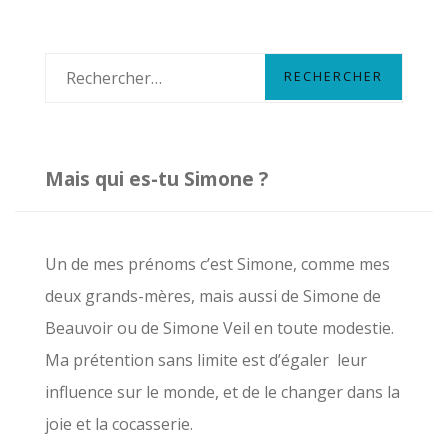
INSPIRANTES
–
PREMIÈRE
R
PARTIE
e
c
h
Mais qui es-tu Simone ?
e
r
c
Un de mes prénoms c’est Simone, comme mes
h
deux grands-mères, mais aussi de Simone de
e
Beauvoir ou de Simone Veil en toute modestie.
r
Ma prétention sans limite est d’égaler leur
influence sur le monde, et de le changer dans la
:
joie et la cocasserie.