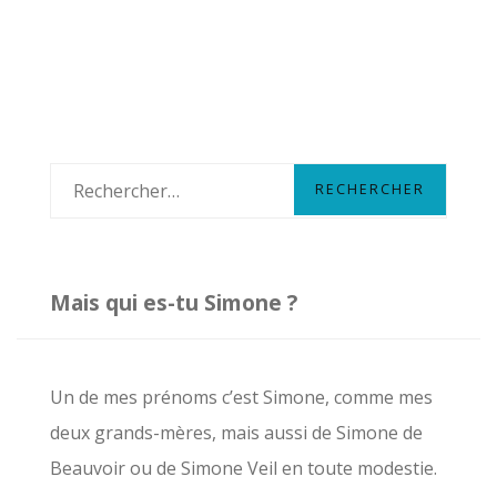
R
e
c
h
Mais qui es-tu Simone ?
e
r
c
Un de mes prénoms c’est Simone, comme mes
h
deux grands-mères, mais aussi de Simone de
e
Beauvoir ou de Simone Veil en toute modestie.