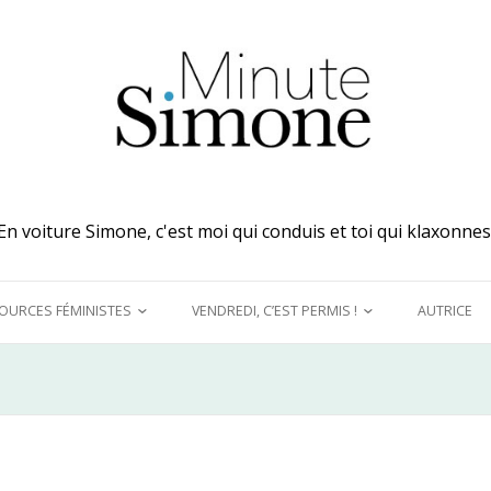
En voiture Simone, c'est moi qui conduis et toi qui klaxonnes
OURCES FÉMINISTES
VENDREDI, C’EST PERMIS !
AUTRICE
 MES OREILLES
A DÉCOUVRIR !
UQUINER
LE GRAND DÉTOURNEMENT
FÉMINISTE
E MODÈLES &