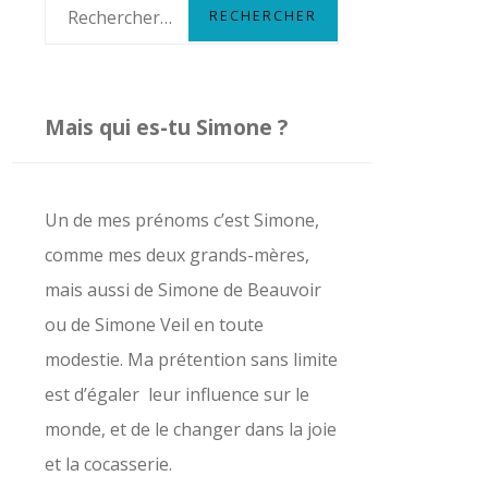
R
e
c
h
Mais qui es-tu Simone ?
e
r
c
Un de mes prénoms c’est Simone,
h
comme mes deux grands-mères,
e
mais aussi de Simone de Beauvoir
r
ou de Simone Veil en toute
modestie. Ma prétention sans limite
:
est d’égaler leur influence sur le
monde, et de le changer dans la joie
et la cocasserie.