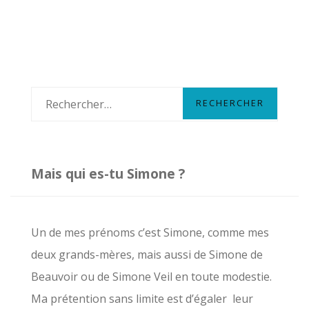
VOS
PETITES
OREILLES
R
e
c
h
Mais qui es-tu Simone ?
e
r
c
Un de mes prénoms c’est Simone, comme mes
h
deux grands-mères, mais aussi de Simone de
e
Beauvoir ou de Simone Veil en toute modestie.
r
Ma prétention sans limite est d’égaler leur