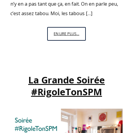
n’y en a pas tant que ça, en fait. On en parle peu,
c’est assez tabou. Moi, les tabous […]
LE
EN LIRE PLUS...
SYNDROME
PRÉMENSTRUEL
OU
SPM:
LES
La Grande Soirée
RESSOURCES
#RigoleTonSPM