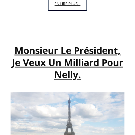
VENDREDI
EN LIRE PLUS...
C’EST
PERMIS
N°14
:
LE
Monsieur Le Président,
PODCAST
OÙ
Je Veux Un Milliard Pour
J’AI
PARLÉ
Nelly.
DE
PÉNIS
ET
DE
PLOMBERIE.