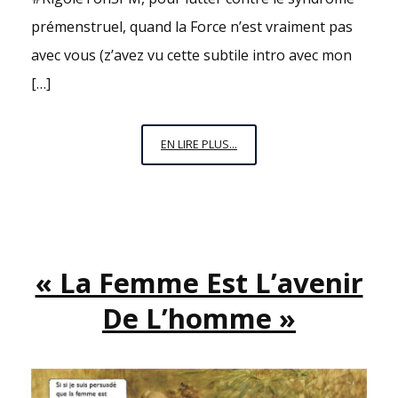
prémenstruel, quand la Force n’est vraiment pas
avec vous (z’avez vu cette subtile intro avec mon
[…]
SYNDROME
EN LIRE PLUS...
PRÉMENSTRUEL
OU
SPM
:
LES
« La Femme Est L’avenir
REMÈDES
POUR
De L’homme »
LUTTER
CONTRE
!