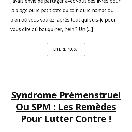
j’avais envie de partager avec vous des livres pour
la plage ou le petit café du coin ou le hamac ou
bien où vous voulez, après tout qui suis-je pour
vous dire où bouquiner, hein ? Un […]
QU’EST-
EN LIRE PLUS...
CE
QU’ON
LIT
CET
ÉTÉ
Syndrome Prémenstruel
?
Ou SPM : Les Remèdes
Pour Lutter Contre !