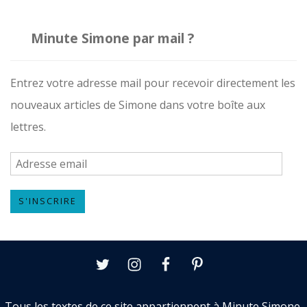
Minute Simone par mail ?
Entrez votre adresse mail pour recevoir directement les
nouveaux articles de Simone dans votre boîte aux
lettres.
A
d
S'INSCRIRE
r
e
s
Twitter
Instagram
Facebook
Pinterest
s
e
Tous les textes de ce site appartiennent à Minute Simone,