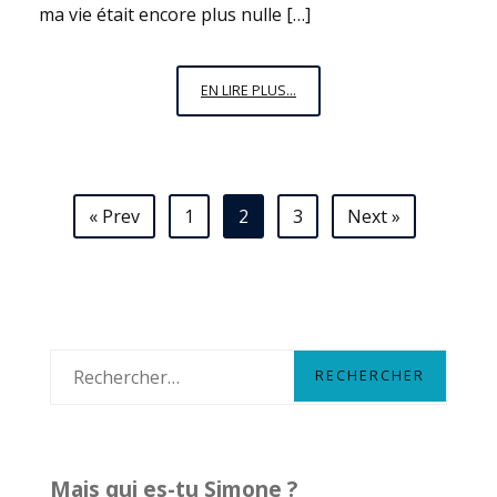
ma vie était encore plus nulle […]
ÇA
EN LIRE PLUS...
VA
SWINGUER
DANS
LES
Navigation
« Prev
1
2
3
Next »
CHAUMIÈRES
des
articles
R
e
c
h
Mais qui es-tu Simone ?