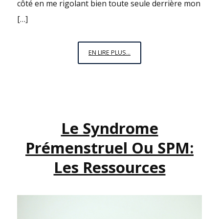
côté en me rigolant bien toute seule derrière mon
[…]
« LA
EN LIRE PLUS...
FEMME
EST
L’AVENIR
DE
L’HOMME »
Le Syndrome
Prémenstruel Ou SPM:
Les Ressources