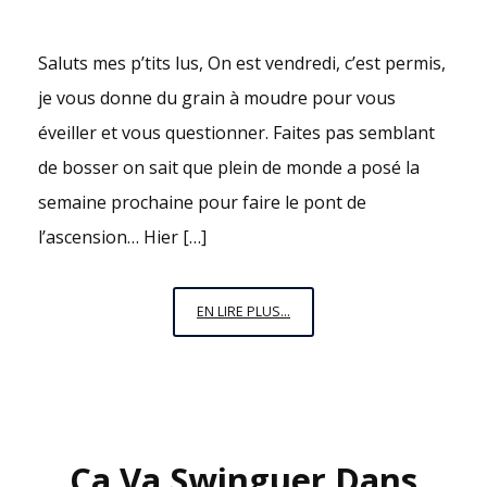
Saluts mes p’tits lus, On est vendredi, c’est permis,
je vous donne du grain à moudre pour vous
éveiller et vous questionner. Faites pas semblant
de bosser on sait que plein de monde a posé la
semaine prochaine pour faire le pont de
l’ascension… Hier […]
VENDREDI
EN LIRE PLUS...
C’EST
PERMIS
N°13
:
ÉCOUTEZ
Ça Va Swinguer Dans
LES