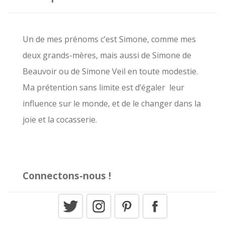
e
r
c
Un de mes prénoms c’est Simone, comme mes
h
deux grands-mères, mais aussi de Simone de
e
Beauvoir ou de Simone Veil en toute modestie.
r
Ma prétention sans limite est d’égaler leur
influence sur le monde, et de le changer dans la
:
joie et la cocasserie.
Connectons-nous !