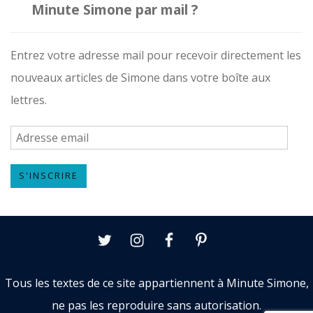
Minute Simone par mail ?
Entrez votre adresse mail pour recevoir directement les
nouveaux articles de Simone dans votre boîte aux
lettres.
A
d
S'INSCRIRE
r
e
s
Twitter
Instagram
Facebook
Pinterest
s
e
Tous les textes de ce site appartiennent à Minute Simone,
e
ne pas les reproduire sans autorisation.