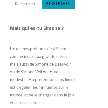
R
e
c
h
Mais qui es-tu Simone ?
e
r
c
Un de mes prénoms c’est Simone,
h
comme mes deux grands-mères,
e
mais aussi de Simone de Beauvoir
r
ou de Simone Veil en toute
modestie. Ma prétention sans limite
:
est d’égaler leur influence sur le
monde, et de le changer dans la joie
et la cocasserie.