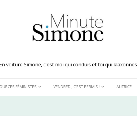
En voiture Simone, c'est moi qui conduis et toi qui klaxonnes
OURCES FÉMINISTES
VENDREDI, C’EST PERMIS !
AUTRICE
 MES OREILLES
A DÉCOUVRIR !
UQUINER
LE GRAND DÉTOURNEMENT
FÉMINISTE
E MODÈLES &