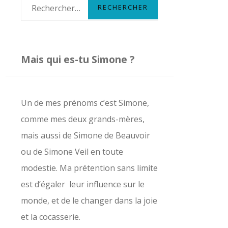
R
e
c
h
Mais qui es-tu Simone ?
e
r
c
Un de mes prénoms c’est Simone,
h
comme mes deux grands-mères,
e
mais aussi de Simone de Beauvoir
r
ou de Simone Veil en toute
modestie. Ma prétention sans limite
:
est d’égaler leur influence sur le
monde, et de le changer dans la joie
et la cocasserie.