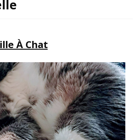
lle
IRATION
ille À Chat