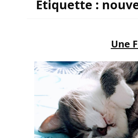
Étiquette :
nouve
INSP
Une F