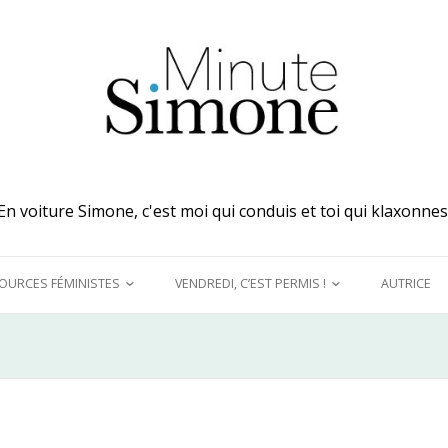
En voiture Simone, c'est moi qui conduis et toi qui klaxonnes
OURCES FÉMINISTES
VENDREDI, C’EST PERMIS !
AUTRICE
 MES OREILLES
A DÉCOUVRIR !
UQUINER
LE GRAND DÉTOURNEMENT
FÉMINISTE
E MODÈLES &