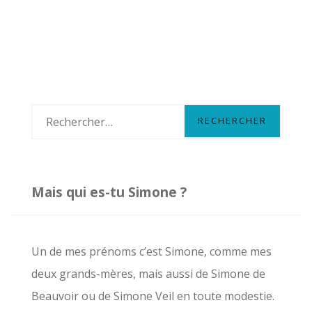
PERMIS
N°15
:
QUI
ES-
TU
CIRCÉ
R
LA
e
MAGICIENNE
?
c
h
Mais qui es-tu Simone ?
e
r
c
Un de mes prénoms c’est Simone, comme mes
h
deux grands-mères, mais aussi de Simone de
e
Beauvoir ou de Simone Veil en toute modestie.