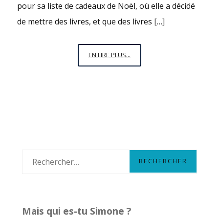
pour sa liste de cadeaux de Noël, où elle a décidé
de mettre des livres, et que des livres […]
VENDREDI,
EN LIRE PLUS...
C’EST
PERMIS
N°10
:
« AINSI
SOIT-
ELLE »
DE
R
BENOÎTE
e
GROULT
c
h
Mais qui es-tu Simone ?