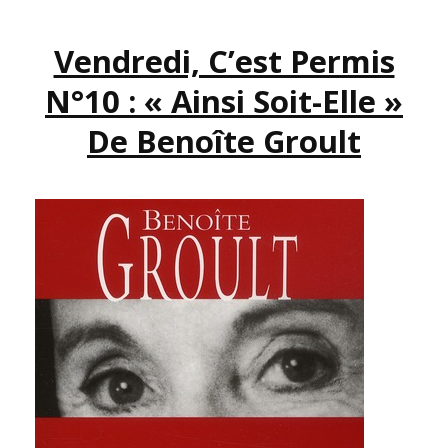
:
QUI
Vendredi, C’est Permis
ES-
TU
N°10 : « Ainsi Soit-Elle »
CIRCÉ
LA
De Benoîte Groult
MAGICIENNE
?