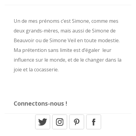
e
r
c
Un de mes prénoms c’est Simone, comme mes
h
deux grands-mères, mais aussi de Simone de
e
Beauvoir ou de Simone Veil en toute modestie.
r
Ma prétention sans limite est d’égaler leur
influence sur le monde, et de le changer dans la
:
joie et la cocasserie.
Connectons-nous !