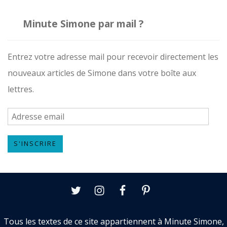
Minute Simone par mail ?
Entrez votre adresse mail pour recevoir directement les
nouveaux articles de Simone dans votre boîte aux
lettres.
A
d
S'INSCRIRE
r
e
s
Twitter
Instagram
Facebook
Pinterest
s
e
Tous les textes de ce site appartiennent à Minute Simone,