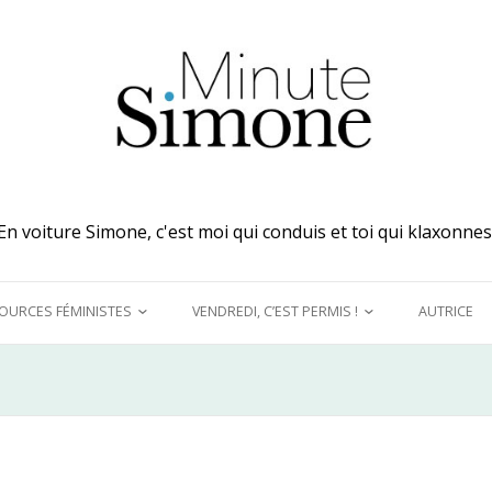
En voiture Simone, c'est moi qui conduis et toi qui klaxonnes
OURCES FÉMINISTES
VENDREDI, C’EST PERMIS !
AUTRICE
 MES OREILLES
A DÉCOUVRIR !
UQUINER
LE GRAND DÉTOURNEMENT
FÉMINISTE
E MODÈLES &