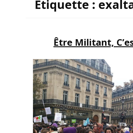
Étiquette :
exalt
INSP
Être Militant, C’e