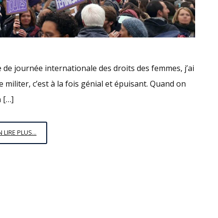
le de journée internationale des droits des femmes, j’ai
e militer, c’est à la fois génial et épuisant. Quand on
 […]
ÊTRE
N LIRE PLUS...
MILITANT,
C’EST
EXALTANT
ET
FATIGANT