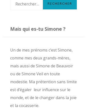
R
e
c
h
Mais qui es-tu Simone ?
e
r
c
Un de mes prénoms c’est Simone,
h
comme mes deux grands-mères,
e
mais aussi de Simone de Beauvoir
r
ou de Simone Veil en toute
modestie. Ma prétention sans limite
:
est d’égaler leur influence sur le
monde, et de le changer dans la joie
et la cocasserie.