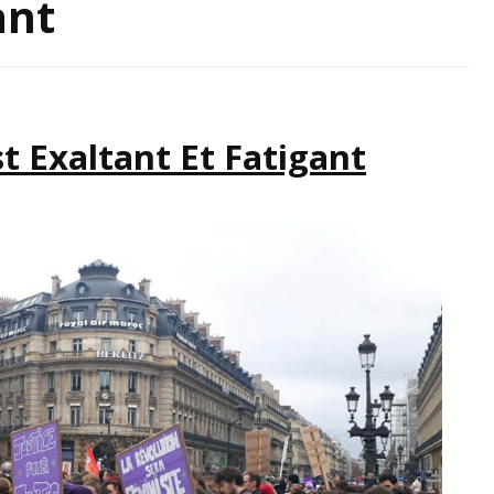
ant
IRATION
st Exaltant Et Fatigant