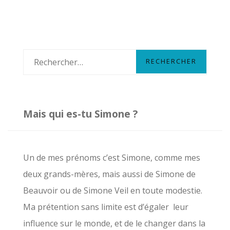
R
e
c
h
Mais qui es-tu Simone ?
e
r
c
Un de mes prénoms c’est Simone, comme mes
h
deux grands-mères, mais aussi de Simone de
e
Beauvoir ou de Simone Veil en toute modestie.
r
Ma prétention sans limite est d’égaler leur
influence sur le monde, et de le changer dans la