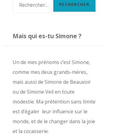
R
e
c
h
Mais qui es-tu Simone ?
e
r
c
Un de mes prénoms c’est Simone,
h
comme mes deux grands-mères,
e
mais aussi de Simone de Beauvoir
r
ou de Simone Veil en toute
modestie. Ma prétention sans limite
:
est d’égaler leur influence sur le
monde, et de le changer dans la joie
et la cocasserie.