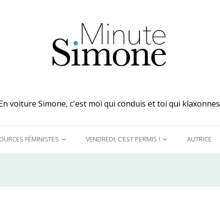
En voiture Simone, c'est moi qui conduis et toi qui klaxonnes
OURCES FÉMINISTES
VENDREDI, C’EST PERMIS !
AUTRICE
 MES OREILLES
A DÉCOUVRIR !
UQUINER
LE GRAND DÉTOURNEMENT
FÉMINISTE
E MODÈLES &