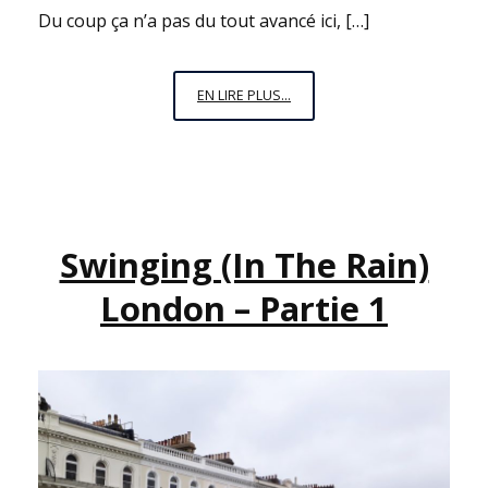
Du coup ça n’a pas du tout avancé ici, […]
SWINGING
EN LIRE PLUS...
(IN
THE
RAIN)
LONDON
–
Swinging (in The Rain)
PARTIE
2
London – Partie 1