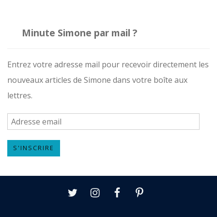
Minute Simone par mail ?
Entrez votre adresse mail pour recevoir directement les
nouveaux articles de Simone dans votre boîte aux
lettres.
A
d
S'INSCRIRE
r
e
s
Twitter
Instagram
Facebook
Pinterest
s
e