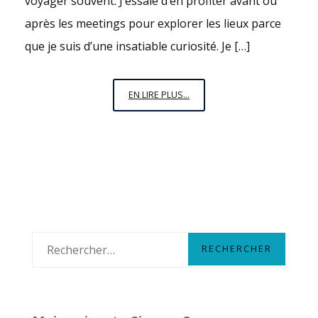
voyager souvent. J’essaie d’en profiter avant ou
après les meetings pour explorer les lieux parce
que je suis d’une insatiable curiosité. Je […]
SWINGING
EN LIRE PLUS...
(IN
THE
RAIN)
LONDON
–
PARTIE
1
R
e
c
h