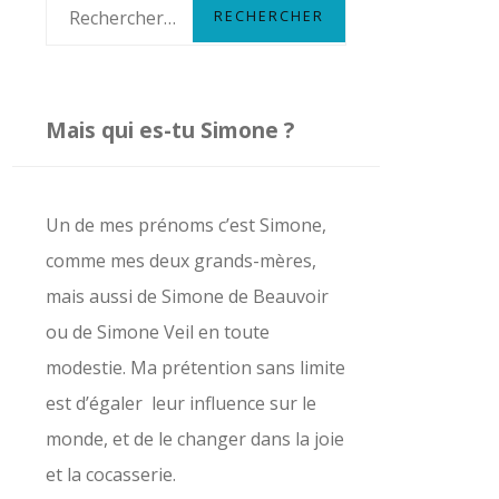
R
e
c
h
Mais qui es-tu Simone ?
e
r
c
Un de mes prénoms c’est Simone,
h
comme mes deux grands-mères,
e
mais aussi de Simone de Beauvoir
r
ou de Simone Veil en toute
modestie. Ma prétention sans limite
:
est d’égaler leur influence sur le
monde, et de le changer dans la joie
et la cocasserie.