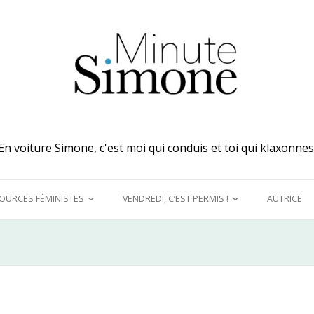
En voiture Simone, c'est moi qui conduis et toi qui klaxonnes
OURCES FÉMINISTES
VENDREDI, C’EST PERMIS !
AUTRICE
 MES OREILLES
A DÉCOUVRIR !
UQUINER
LE GRAND DÉTOURNEMENT
FÉMINISTE
E MODÈLES &