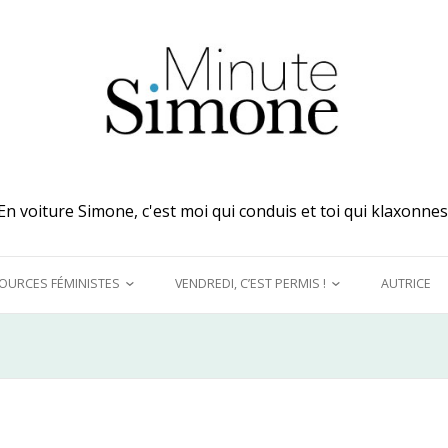
En voiture Simone, c'est moi qui conduis et toi qui klaxonnes
OURCES FÉMINISTES
VENDREDI, C’EST PERMIS !
AUTRICE
 MES OREILLES
A DÉCOUVRIR !
UQUINER
LE GRAND DÉTOURNEMENT
FÉMINISTE
E MODÈLES &