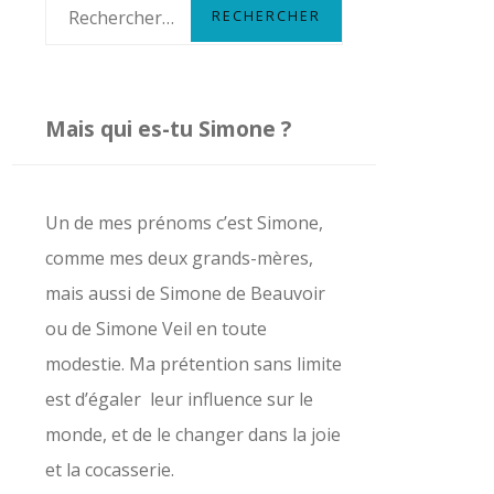
R
e
c
h
Mais qui es-tu Simone ?
e
r
c
Un de mes prénoms c’est Simone,
h
comme mes deux grands-mères,
e
mais aussi de Simone de Beauvoir
r
ou de Simone Veil en toute
modestie. Ma prétention sans limite
:
est d’égaler leur influence sur le
monde, et de le changer dans la joie
et la cocasserie.