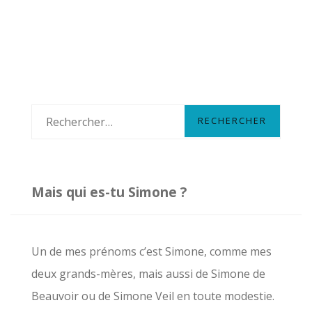
PERMIS
N°15
:
QUI
ES-
TU
CIRCÉ
R
LA
e
MAGICIENNE
?
c
h
Mais qui es-tu Simone ?
e
r
c
Un de mes prénoms c’est Simone, comme mes
h
deux grands-mères, mais aussi de Simone de
e
Beauvoir ou de Simone Veil en toute modestie.