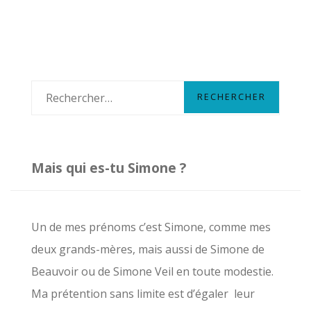
R
e
c
h
Mais qui es-tu Simone ?
e
r
c
Un de mes prénoms c’est Simone, comme mes
h
deux grands-mères, mais aussi de Simone de
e
Beauvoir ou de Simone Veil en toute modestie.
r
Ma prétention sans limite est d’égaler leur