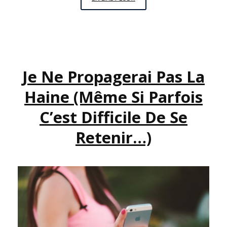
MILITANT,
C’EST
EXALTANT
ET
FATIGANT
Je Ne Propagerai Pas La
Haine (même Si Parfois
C’est Difficile De Se
Retenir…)