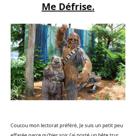
Me Défrise.
SEINTINELLES
!
Coucou mon lectorat préféré, Je suis un petit peu
effarée parce qu’hier soir j’ai posté un bête truc