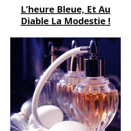
L’heure Bleue, Et Au
ÇA.
Diable La Modestie !