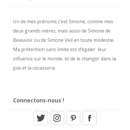
e
r
c
Un de mes prénoms c’est Simone, comme mes
h
deux grands-mères, mais aussi de Simone de
e
Beauvoir ou de Simone Veil en toute modestie.
r
Ma prétention sans limite est d’égaler leur
influence sur le monde, et de le changer dans la
:
joie et la cocasserie.
Connectons-nous !