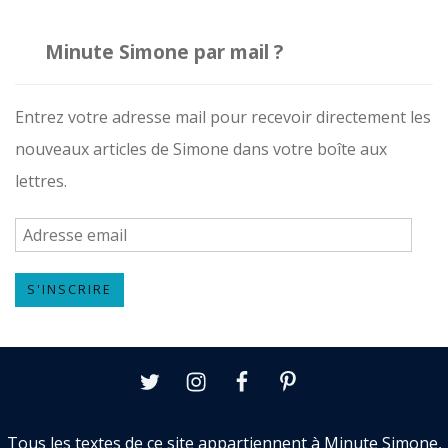
Minute Simone par mail ?
Entrez votre adresse mail pour recevoir directement les
nouveaux articles de Simone dans votre boîte aux
lettres.
A
d
S'INSCRIRE
r
e
s
Twitter
Instagram
Facebook
Pinterest
s
e
Tous les textes de ce site appartiennent à Minute Simone,