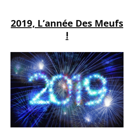
DIABLE
LA
2019, L’année Des Meufs
MODESTIE
!
!