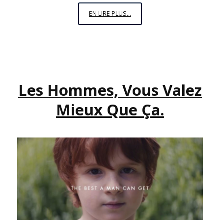
JE
EN LIRE PLUS...
NE
PROPAGERAI
PAS
LA
HAINE
Les Hommes, Vous Valez
(MÊME
SI
Mieux Que Ça.
PARFOIS
C’EST
DIFFICILE
DE
SE
RETENIR…)