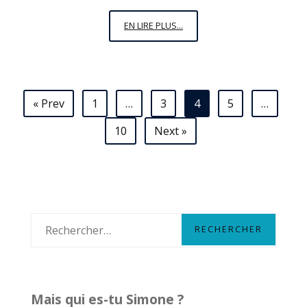
25
EN LIRE PLUS...
DÉCEMBRE,
MES
SIMONE
Navigation
« Prev
1
…
3
4
5
…
des
10
Next »
articles
R
e
c
h
Mais qui es-tu Simone ?