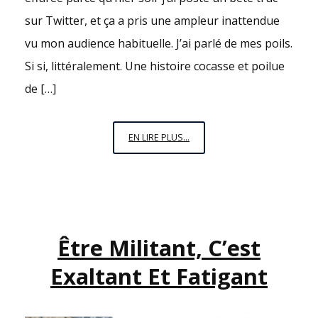
sur Twitter, et ça a pris une ampleur inattendue
vu mon audience habituelle. J’ai parlé de mes poils.
Si si, littéralement. Une histoire cocasse et poilue
de […]
UNE
EN LIRE PLUS...
HISTOIRE
AU
POIL.
QUI
ME
Être Militant, C’est
DÉFRISE.
Exaltant Et Fatigant