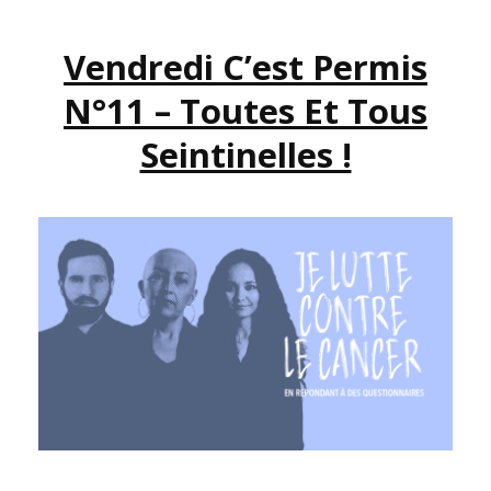
:
YESSS
Vendredi C’est Permis
!!!
N°11 – Toutes Et Tous
Seintinelles !