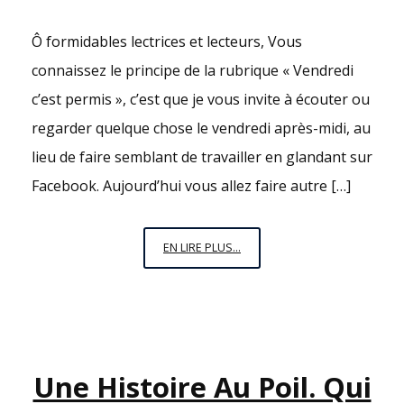
Ô formidables lectrices et lecteurs, Vous
connaissez le principe de la rubrique « Vendredi
c’est permis », c’est que je vous invite à écouter ou
regarder quelque chose le vendredi après-midi, au
lieu de faire semblant de travailler en glandant sur
Facebook. Aujourd’hui vous allez faire autre […]
VENDREDI
EN LIRE PLUS...
C’EST
PERMIS
N°11
–
TOUTES
Une Histoire Au Poil. Qui
ET
TOUS