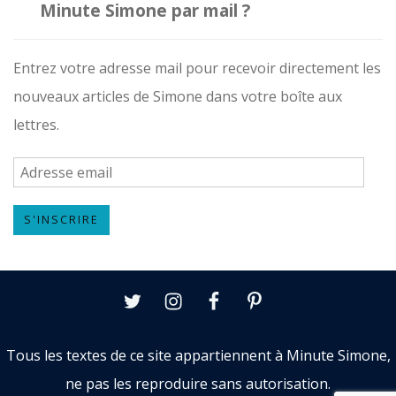
Minute Simone par mail ?
Entrez votre adresse mail pour recevoir directement les
nouveaux articles de Simone dans votre boîte aux
lettres.
A
d
S'INSCRIRE
r
e
s
Twitter
Instagram
Facebook
Pinterest
s
e
Tous les textes de ce site appartiennent à Minute Simone,
e
ne pas les reproduire sans autorisation.
m