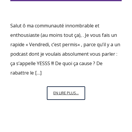
Salut ô ma communauté innombrable et
enthousiaste (au moins tout ça), . Je vous fais un
rapide « Vendredi, c’est permis« , parce qu’il y a un
podcast dont je voulais absolument vous parler :
ça s’appelle YESSS !!! De quoi ça cause ? De
rabattre le […]
VENDREDI,
EN LIRE PLUS...
C’EST
PERMIS
N°12
:
YESSS