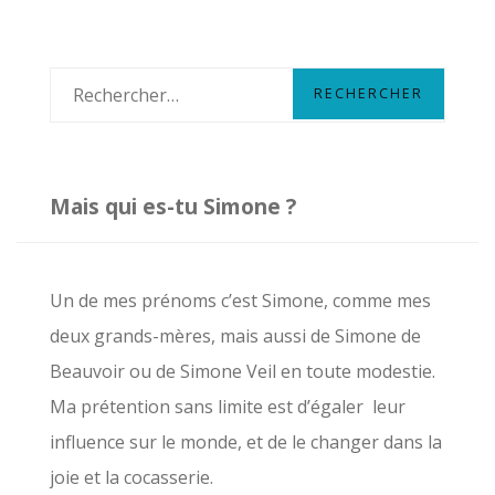
!!!
R
e
c
h
Mais qui es-tu Simone ?
e
r
c
Un de mes prénoms c’est Simone, comme mes
h
deux grands-mères, mais aussi de Simone de
e
Beauvoir ou de Simone Veil en toute modestie.
r
Ma prétention sans limite est d’égaler leur
influence sur le monde, et de le changer dans la
:
joie et la cocasserie.