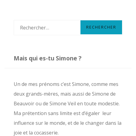
ÇA.
R
e
c
h
Mais qui es-tu Simone ?
e
r
c
Un de mes prénoms c’est Simone, comme mes
h
deux grands-mères, mais aussi de Simone de
e
Beauvoir ou de Simone Veil en toute modestie.
r
Ma prétention sans limite est d’égaler leur
influence sur le monde, et de le changer dans la
:
joie et la cocasserie.