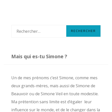
:
QUI
ES-
TU
CIRCÉ
R
LA
e
MAGICIENNE
?
c
h
Mais qui es-tu Simone ?
e
r
c
Un de mes prénoms c’est Simone, comme mes
h
deux grands-mères, mais aussi de Simone de
e
Beauvoir ou de Simone Veil en toute modestie.
r
Ma prétention sans limite est d’égaler leur
influence sur le monde, et de le changer dans la