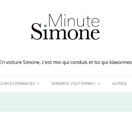
En voiture Simone, c'est moi qui conduis et toi qui klaxonnes
OURCES FÉMINISTES
VENDREDI, C’EST PERMIS !
AUTRICE
 MES OREILLES
A DÉCOUVRIR !
UQUINER
LE GRAND DÉTOURNEMENT
FÉMINISTE
E MODÈLES &