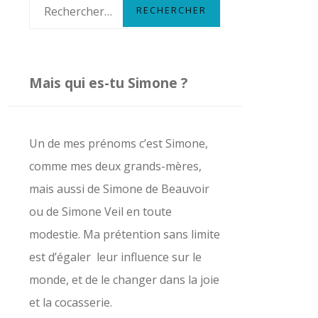
R
e
c
h
Mais qui es-tu Simone ?
e
r
c
Un de mes prénoms c’est Simone,
h
comme mes deux grands-mères,
e
mais aussi de Simone de Beauvoir
r
ou de Simone Veil en toute
modestie. Ma prétention sans limite
:
est d’égaler leur influence sur le
monde, et de le changer dans la joie
et la cocasserie.