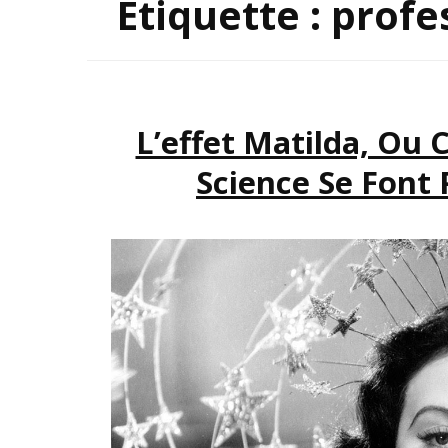
Étiquette :
profe
INSP
L’effet Matilda, O
Science Se Font