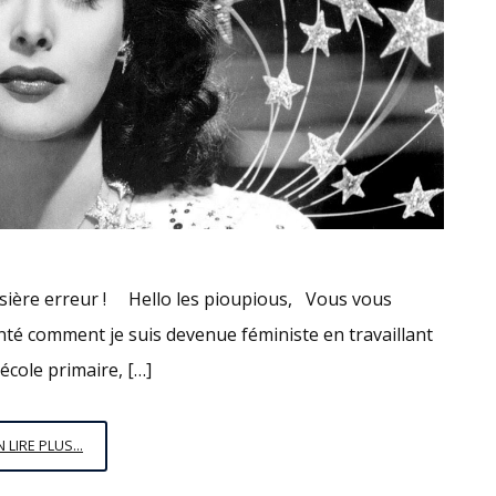
ossière erreur ! Hello les pioupious, Vous vous
onté comment je suis devenue féministe en travaillant
école primaire, […]
L’EFFET
N LIRE PLUS...
MATILDA,