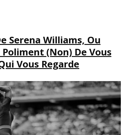
JAMAIS
PENSÉ
À
DEVENIR
SCIENTIFIQUE,
e Serena Williams, Ou
OU
Poliment (non) De Vous
COMMENT
ALICE
Qui Vous Regarde
EST
PASSÉE
DE
L’AUTRE
CÔTÉ
DU
MIROIR.