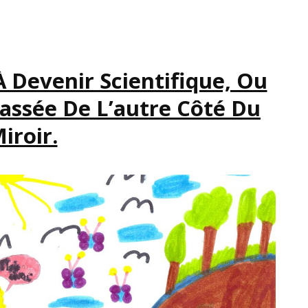
OU
COMMENT
LES
FEMMES
DE
À Devenir Scientifique, Ou
SCIENCE
assée De L’autre Côté Du
SE
FONT
iroir.
PIQUER
LEURS
TRAVAUX