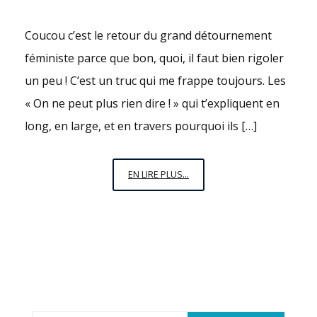
Coucou c’est le retour du grand détournement
féministe parce que bon, quoi, il faut bien rigoler
un peu ! C’est un truc qui me frappe toujours. Les
« On ne peut plus rien dire ! » qui t’expliquent en
long, en large, et en travers pourquoi ils […]
LE
EN LIRE PLUS...
GRAND
DÉTOURNEMENT
:
« ON
NE
PEUT
PLUS
RIEN