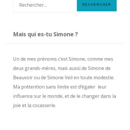
R
DIRE! »
e
c
h
Mais qui es-tu Simone ?
e
r
c
Un de mes prénoms c’est Simone, comme mes
h
deux grands-mères, mais aussi de Simone de
e
Beauvoir ou de Simone Veil en toute modestie.
r
Ma prétention sans limite est d’égaler leur
influence sur le monde, et de le changer dans la
:
joie et la cocasserie.