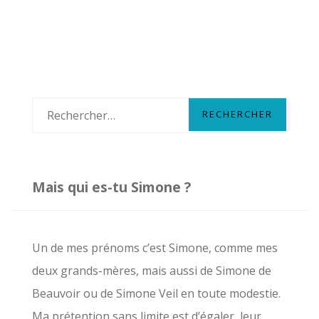
ET
ME
DIT
DE
PRENDRE
DES
R
CONGÉS
e
c
h
Mais qui es-tu Simone ?
e
r
c
Un de mes prénoms c’est Simone, comme mes
h
deux grands-mères, mais aussi de Simone de
e
Beauvoir ou de Simone Veil en toute modestie.
r
Ma prétention sans limite est d’égaler leur