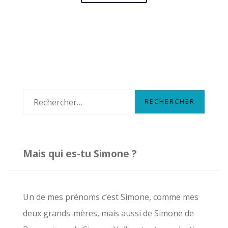
PODCASTS
POUR
VOS
PETITES
OREILLES
R
e
c
h
Mais qui es-tu Simone ?
e
r
c
Un de mes prénoms c’est Simone, comme mes
h
deux grands-mères, mais aussi de Simone de
e