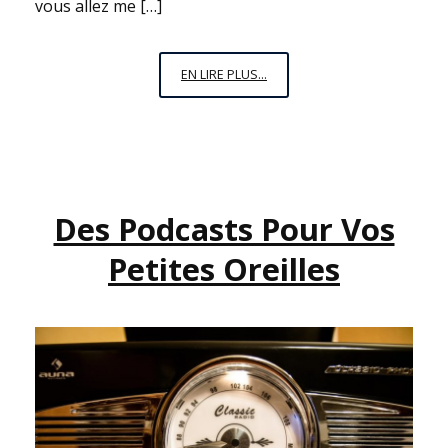
vous allez me […]
JE
EN LIRE PLUS...
N’AI
JAMAIS
PENSÉ
À
DEVENIR
Des Podcasts Pour Vos
SCIENTIFIQUE,
OU
Petites Oreilles
COMMENT
ALICE
EST
PASSÉE
DE
L’AUTRE
CÔTÉ
DU