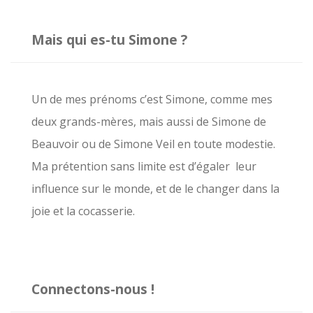
c
h
Mais qui es-tu Simone ?
e
r
c
Un de mes prénoms c’est Simone, comme mes
h
deux grands-mères, mais aussi de Simone de
e
Beauvoir ou de Simone Veil en toute modestie.
r
Ma prétention sans limite est d’égaler leur
influence sur le monde, et de le changer dans la
:
joie et la cocasserie.
Connectons-nous !