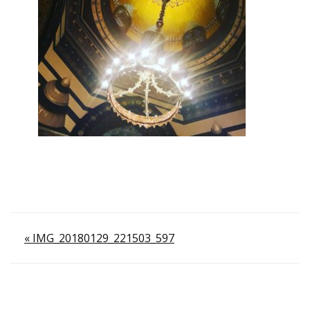
Navigation
« IMG_20180129_221503_597
de
l’article