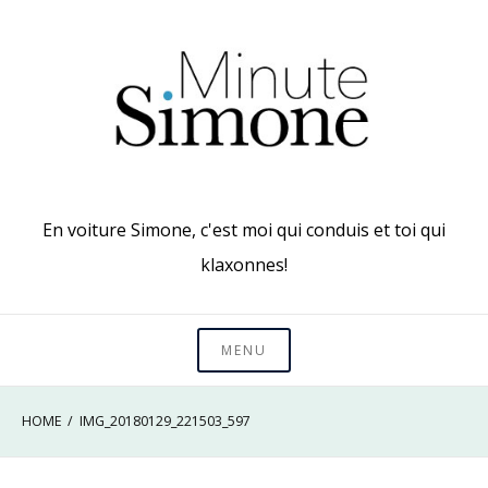
Skip
to
content
En voiture Simone, c'est moi qui conduis et toi qui
klaxonnes!
MENU
HOME
IMG_20180129_221503_597