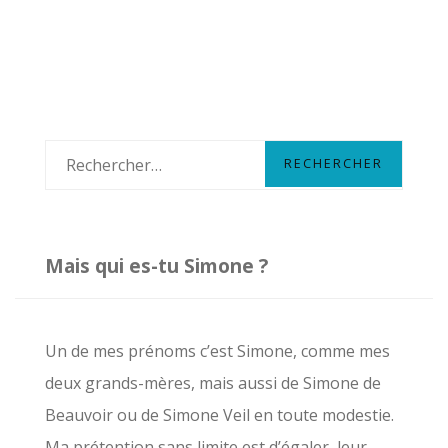
R
e
c
h
Mais qui es-tu Simone ?
e
r
c
Un de mes prénoms c’est Simone, comme mes
h
deux grands-mères, mais aussi de Simone de
e
Beauvoir ou de Simone Veil en toute modestie.
r
Ma prétention sans limite est d’égaler leur