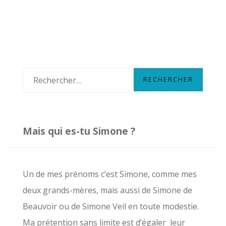
LES
DINOS,
NOUS
AVONS
DÉJÀ
GAGNÉ
R
e
c
h
Mais qui es-tu Simone ?
e
r
c
Un de mes prénoms c’est Simone, comme mes
h
deux grands-mères, mais aussi de Simone de
e
Beauvoir ou de Simone Veil en toute modestie.
r
Ma prétention sans limite est d’égaler leur