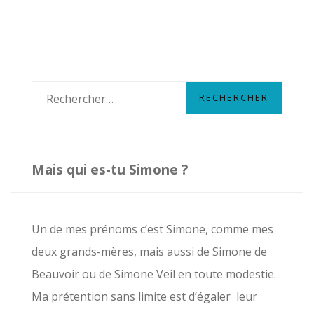
R
e
c
h
Mais qui es-tu Simone ?
e
r
c
Un de mes prénoms c’est Simone, comme mes
h
deux grands-mères, mais aussi de Simone de
e
Beauvoir ou de Simone Veil en toute modestie.
r
Ma prétention sans limite est d’égaler leur