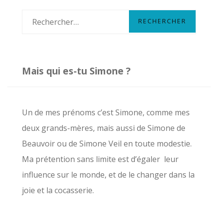
R
e
c
h
Mais qui es-tu Simone ?
e
r
c
Un de mes prénoms c’est Simone, comme mes
h
deux grands-mères, mais aussi de Simone de
e
Beauvoir ou de Simone Veil en toute modestie.
r
Ma prétention sans limite est d’égaler leur
influence sur le monde, et de le changer dans la
:
joie et la cocasserie.