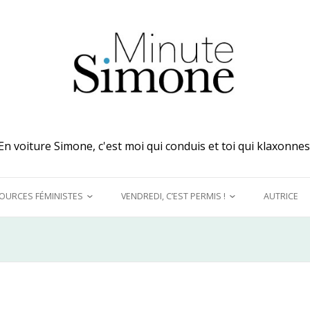
En voiture Simone, c'est moi qui conduis et toi qui klaxonnes
OURCES FÉMINISTES
VENDREDI, C’EST PERMIS !
AUTRICE
 MES OREILLES
A DÉCOUVRIR !
UQUINER
LE GRAND DÉTOURNEMENT
FÉMINISTE
E MODÈLES &