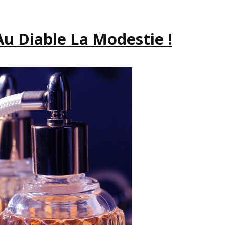
MIEUX
QUE
ÇA.
Au Diable La Modestie !