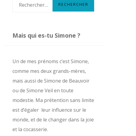
R
e
c
h
Mais qui es-tu Simone ?
e
r
c
Un de mes prénoms c’est Simone,
h
comme mes deux grands-mères,
e
mais aussi de Simone de Beauvoir
r
ou de Simone Veil en toute
modestie. Ma prétention sans limite
:
est d’égaler leur influence sur le
monde, et de le changer dans la joie
et la cocasserie.