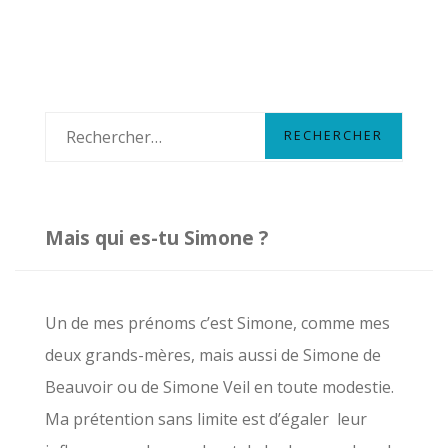
J’ARRÊTE
D’ÊTRE
PAYÉE
R
e
c
h
Mais qui es-tu Simone ?
e
r
c
Un de mes prénoms c’est Simone, comme mes
h
deux grands-mères, mais aussi de Simone de
e
Beauvoir ou de Simone Veil en toute modestie.
r
Ma prétention sans limite est d’égaler leur