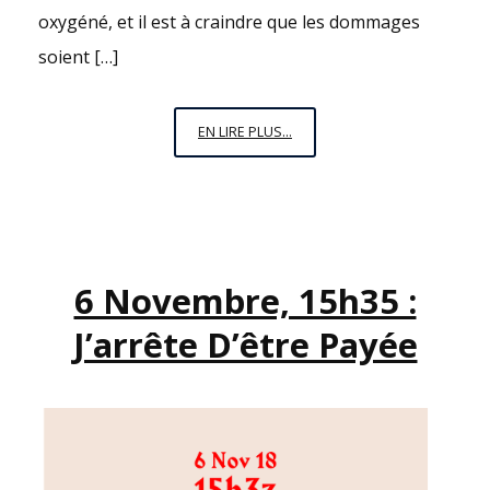
oxygéné, et il est à craindre que les dommages
soient […]
TOUTES
EN LIRE PLUS...
LES
6,3
MINUTES
:
LES
6 Novembre, 15h35 :
CHIFFRES
QUI
J’arrête D’être Payée
FONT
MAL
AVANT
SAMEDI.
#NOUSTOUTES