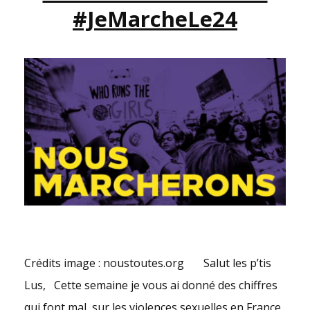
#JeMarcheLe24
DE
BENOÎTE
GROULT
Crédits image : noustoutes.org Salut les p’tis
Lus, Cette semaine je vous ai donné des chiffres
qui font mal, sur les violences sexuelles en France,