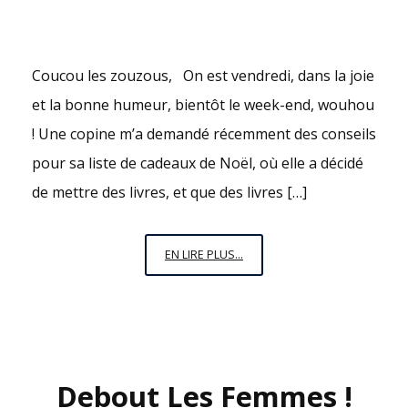
Coucou les zouzous, On est vendredi, dans la joie
et la bonne humeur, bientôt le week-end, wouhou
! Une copine m’a demandé récemment des conseils
pour sa liste de cadeaux de Noël, où elle a décidé
de mettre des livres, et que des livres […]
VENDREDI,
EN LIRE PLUS...
C’EST
PERMIS
N°10
:
« AINSI
Debout Les Femmes !
SOIT-
ELLE »