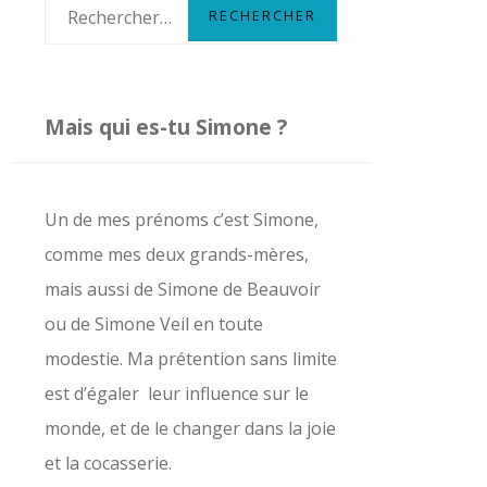
R
e
c
h
Mais qui es-tu Simone ?
e
r
c
Un de mes prénoms c’est Simone,
h
comme mes deux grands-mères,
e
mais aussi de Simone de Beauvoir
r
ou de Simone Veil en toute
modestie. Ma prétention sans limite
:
est d’égaler leur influence sur le
monde, et de le changer dans la joie
et la cocasserie.