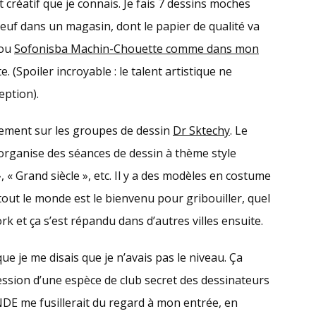
 créatif que je connais. Je fais 7 dessins moches
neuf dans un magasin, dont le papier de qualité va
 ou
Sofonisba Machin-Chouette comme dans mon
ète. (Spoiler incroyable : le talent artistique ne
eption).
ement sur les groupes de dessin
Dr Sktechy
. Le
i organise des séances de dessin à thème style
, « Grand siècle », etc. Il y a des modèles en costume
tout le monde est le bienvenu pour gribouiller, quel
rk et ça s’est répandu dans d’autres villes ensuite.
 que je me disais que je n’avais pas le niveau. Ça
ession d’une espèce de club secret des dessinateurs
 me fusillerait du regard à mon entrée, en