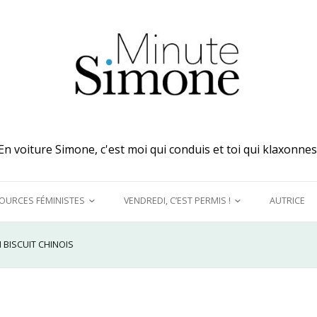
En voiture Simone, c'est moi qui conduis et toi qui klaxonnes
OURCES FÉMINISTES
VENDREDI, C’EST PERMIS !
AUTRICE
 MES OREILLES
A DÉCOUVRIR !
 BISCUIT CHINOIS
UQUINER
LE GRAND DÉTOURNEMENT
FÉMINISTE
E MODÈLES &