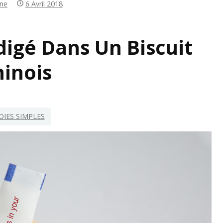
ne
6 Avril 2018
IRATION
digé Dans Un Biscuit
hinois
JOIES SIMPLES