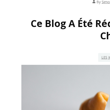
By
Simo
INSP
Ce Blog A Été Ré
C
LES 