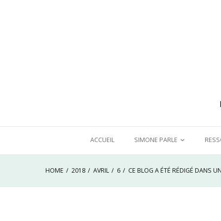
Skip
to
content
ACCUEIL
SIMONE PARLE
RESS
CHRONIQUE D’UNE FÉMINISTE
DANS
HOME
2018
AVRIL
6
CE BLOG A ÉTÉ RÉDIGÉ DANS UN
ORDINAIRE
A BO
FEMM