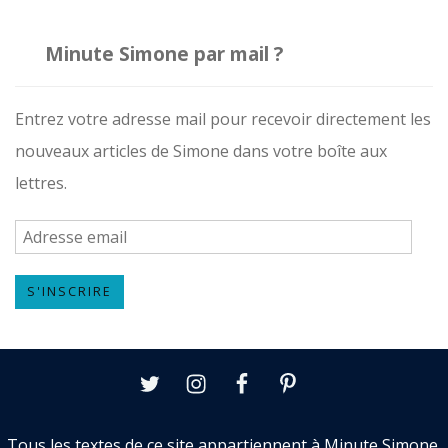
Minute Simone par mail ?
Entrez votre adresse mail pour recevoir directement les
nouveaux articles de Simone dans votre boîte aux
lettres.
A
d
S'INSCRIRE
r
e
s
Twitter
Instagram
Facebook
Pinterest
s
e
Tous les textes de ce site appartiennent à Minute Simone,