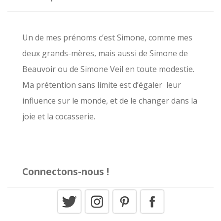
e
r
c
Un de mes prénoms c’est Simone, comme mes
h
deux grands-mères, mais aussi de Simone de
e
Beauvoir ou de Simone Veil en toute modestie.
r
Ma prétention sans limite est d’égaler leur
influence sur le monde, et de le changer dans la
:
joie et la cocasserie.
Connectons-nous !