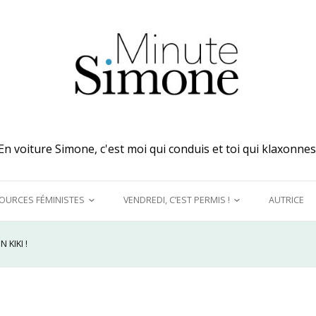
En voiture Simone, c'est moi qui conduis et toi qui klaxonnes
OURCES FÉMINISTES
VENDREDI, C’EST PERMIS !
AUTRICE
 MES OREILLES
A DÉCOUVRIR !
 KIKI !
UQUINER
LE GRAND DÉTOURNEMENT
FÉMINISTE
E MODÈLES &