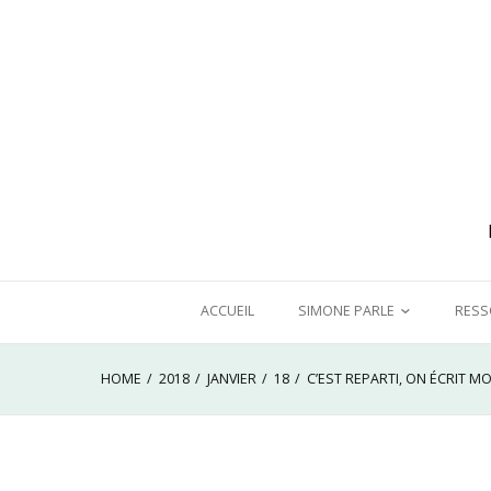
Skip
to
content
ACCUEIL
SIMONE PARLE
RESS
CHRONIQUE D’UNE FÉMINISTE
DANS
HOME
2018
JANVIER
18
C’EST REPARTI, ON ÉCRIT MON
ORDINAIRE
A BO
FEMM