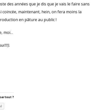
uste des années que je dis que je vais le faire sans
si coincée, maintenant, hein, on fera moins la
roduction en pâture au public !
re, moi…
!!!!).
partout ?
il