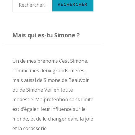
R
e
c
h
Mais qui es-tu Simone ?
e
r
c
Un de mes prénoms c’est Simone,
h
comme mes deux grands-mères,
e
mais aussi de Simone de Beauvoir
r
ou de Simone Veil en toute
modestie. Ma prétention sans limite
:
est d’égaler leur influence sur le
monde, et de le changer dans la joie
et la cocasserie.