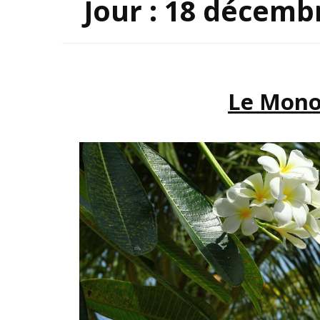
Jour :
18 décemb
INSP
Le Mono