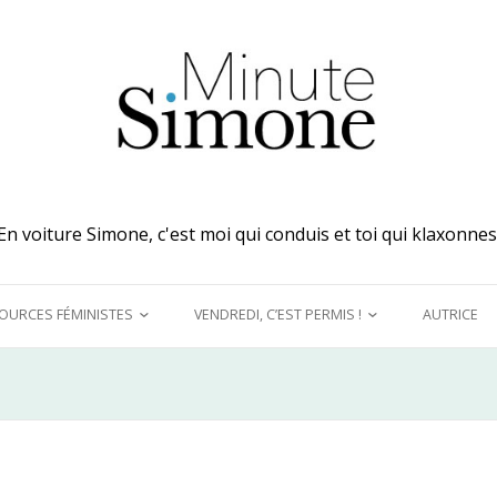
En voiture Simone, c'est moi qui conduis et toi qui klaxonnes
OURCES FÉMINISTES
VENDREDI, C’EST PERMIS !
AUTRICE
 MES OREILLES
A DÉCOUVRIR !
UQUINER
LE GRAND DÉTOURNEMENT
FÉMINISTE
E MODÈLES &