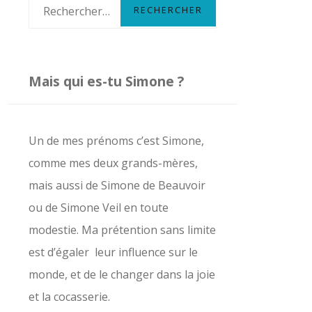
R
e
c
h
Mais qui es-tu Simone ?
e
r
c
Un de mes prénoms c’est Simone,
h
comme mes deux grands-mères,
e
mais aussi de Simone de Beauvoir
r
ou de Simone Veil en toute
modestie. Ma prétention sans limite
:
est d’égaler leur influence sur le
monde, et de le changer dans la joie
et la cocasserie.